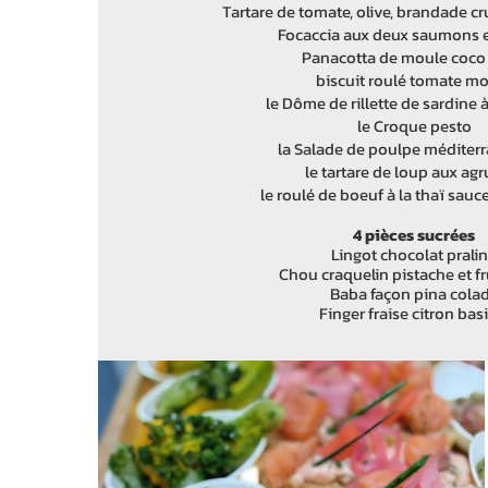
Tartare de tomate, olive, brandade 
Focaccia aux deux saumons e
Panacotta de moule coco 
biscuit roulé tomate m
le Dôme de rillette de sardine à
le Croque pesto
la Salade de poulpe méditer
le tartare de loup aux ag
le roulé de boeuf à la thaï sau
4 pièces sucrées
Lingot chocolat prali
Chou craquelin pistache et fr
Baba façon pina cola
Finger fraise citron bas