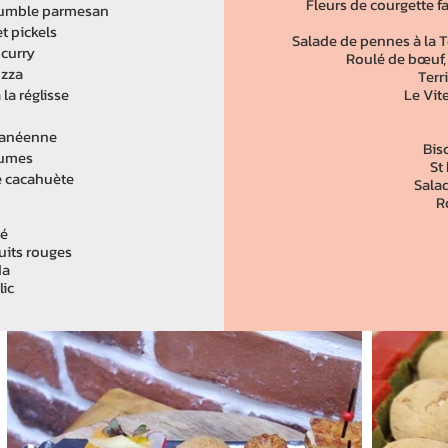
Fleurs de courgette f
crumble parmesan
t pickels
Salade de pennes à la T
curry
Roulé de bœuf,
ozza
Terr
 la réglisse
Le Vit
ranéenne
Bisc
rumes
St
ce cacahuète
Sala
R
né
uits rouges
da
ilic