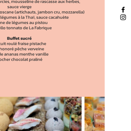
arcies, mousseline de rascasse aux herbes,
sauce vierge
oscane (artichauts, jambon cru, mozzarella)
 légumes à la Thaï, sauce cacahuète
ine de légumes au pistou
ello tonnato de La Fabrique
Buffet sucré
uit roulé fraise pistache
 honoré pêche verveine
de ananas menthe vanille
ocher chocolat praliné