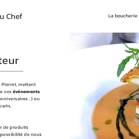
u Chef
La boucherie
teur
 Pierret, mettent
de vos
événements
nniversaires...) ou
parts,
ir de produits
 possibilité de nous