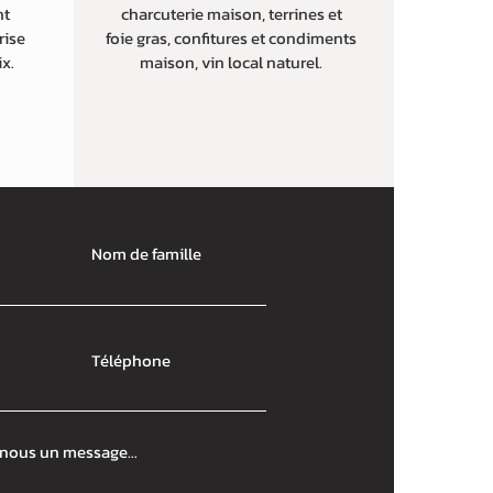
nt
charcuterie maison, terrines et
rise
foie gras, confitures et condiments
ix.
maison, vin local naturel.
Nom de famille
Téléphone
nous un message...